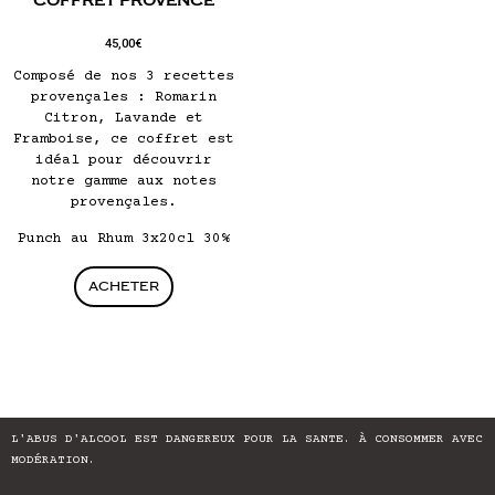
COFFRET PROVENCE
45,00
€
Composé de nos 3 recettes
provençales : Romarin
Citron, Lavande et
Framboise, ce coffret est
idéal pour découvrir
notre gamme aux notes
provençales.
Punch au Rhum 3x20cl 30%
ACHETER
L'ABUS D'ALCOOL EST DANGEREUX POUR LA SANTE. À CONSOMMER AVEC
MODÉRATION.