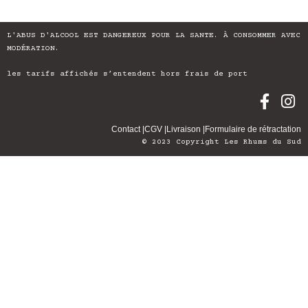
L'ABUS D'ALCOOL EST DANGEREUX POUR LA SANTE. À CONSOMMER AVEC
MODÉRATION.
les tarifs affichés s’entendent hors frais de port
Contact |
CGV |
Livraison |
Formulaire de rétractation
© 2023 Copyright Les Rhums du Sud